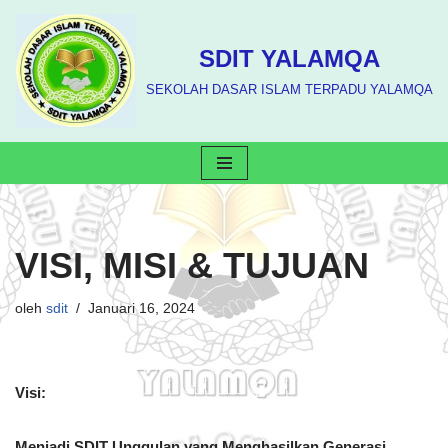
Lompat
SDIT YALAMQA
ke
SEKOLAH DASAR ISLAM TERPADU YALAMQA
konten
VISI, MISI & TUJUAN
oleh
sdit
Januari 16, 2024
Visi:
Menjadi SDIT Unggulan yang Menghasilkan Generasi